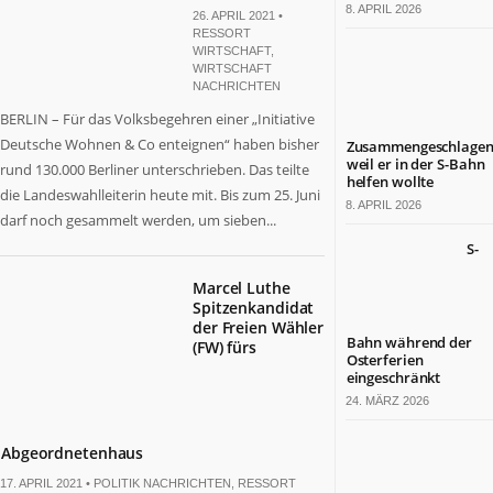
8. APRIL 2026
26. APRIL 2021 •
RESSORT
WIRTSCHAFT
,
WIRTSCHAFT
NACHRICHTEN
BERLIN – Für das Volksbegehren einer „Initiative
Deutsche Wohnen & Co enteignen“ haben bisher
Zusammengeschlagen
weil er in der S-Bahn
rund 130.000 Berliner unterschrieben. Das teilte
helfen wollte
die Landeswahlleiterin heute mit. Bis zum 25. Juni
8. APRIL 2026
darf noch gesammelt werden, um sieben...
S-
Marcel Luthe
Spitzenkandidat
der Freien Wähler
Bahn während der
(FW) fürs
Osterferien
eingeschränkt
24. MÄRZ 2026
Abgeordnetenhaus
17. APRIL 2021 •
POLITIK NACHRICHTEN
,
RESSORT