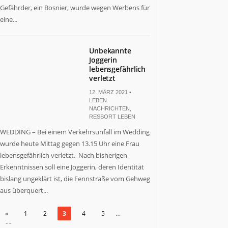
Gefährder, ein Bosnier, wurde wegen Werbens für
eine...
Unbekannte
Joggerin
lebensgefährlich
verletzt
12. MÄRZ 2021 •
LEBEN
NACHRICHTEN
,
RESSORT LEBEN
WEDDING – Bei einem Verkehrsunfall im Wedding
wurde heute Mittag gegen 13.15 Uhr eine Frau
lebensgefährlich verletzt. Nach bisherigen
Erkenntnissen soll eine Joggerin, deren Identität
bislang ungeklärt ist, die Fennstraße vom Gehweg
aus überquert...
…
«
1
2
3
4
5
23
»