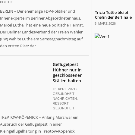
POLITIK
BERLIN – Der ehemalige FDP-Politiker und
Tricia Tuttle bleibt
Chefin der Berlinale
Innenexperte im Berliner Abgeordnetenhaus,
5. MÄRZ 2026
Marcel Luthe, hat eine neue politische Heimat.
Der Berliner Landesverband der Freien Wähler
(FW) wählte Luthe am Samstagnachmittag auf
den ersten Platz der...
Geflügelpest:
Hühner nur in
geschlossenen
Ställen halten
15. APRIL 2021 •
GESUNDHEIT
NACHRICHTEN
,
RESSORT
GESUNDHEIT
TREPTOW-KÖPENICK – Anfang März war ein
Ausbruch der Geflügelpest in einer
Kleingeflügelhaltung in Treptow-Köpenick