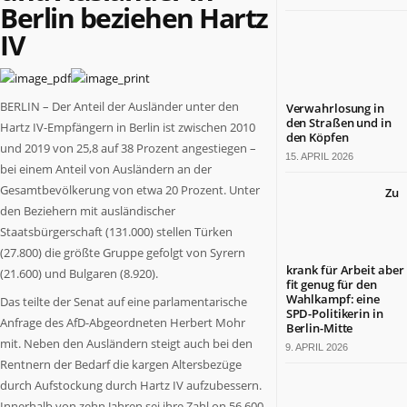
Berlin beziehen Hartz
Berlin
ist
IV
ein
großartiges
Land.
BERLIN – Der Anteil der Ausländer unter den
Verwahrlosung in
Tradition
den Straßen und in
Hartz IV-Empfängern in Berlin ist zwischen 2010
und
den Köpfen
und 2019 von 25,8 auf 38 Prozent angestiegen –
Fortschritt,
15. APRIL 2026
Lebensfreude
bei einem Anteil von Ausländern an der
und
Gesamtbevölkerung von etwa 20 Prozent. Unter
Zu
wirtschaftliche
den Beziehern mit ausländischer
Leistungsfähigkeit
Staatsbürgerschaft (131.000) stellen Türken
sind
(27.800) die größte Gruppe gefolgt von Syrern
hier
krank für Arbeit aber
(21.600) und Bulgaren (8.920).
eine
fit genug für den
Wahlkampf: eine
nahezu
Das teilte der Senat auf eine parlamentarische
SPD-Politikerin in
einzigartige
Anfrage des AfD-Abgeordneten Herbert Mohr
Berlin-Mitte
Symbiose
mit. Neben den Ausländern steigt auch bei den
9. APRIL 2026
eingegangen.
Rentnern der Bedarf die kargen Altersbezüge
BERLIN.jetzt
durch Aufstockung durch Hartz IV aufzubessern.
berichtet,
Innerhalb von zehn Jahren sei ihre Zahl on 56.600