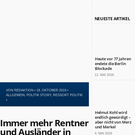
Politik
Leben
Kultur
NEUESTE ARTIKEL
Gesundheit
Sport
Glauben
NÜTZLICHE
INFORMATIONEN
Heute vor 77 Jahren
endete die Berlin
Kontakt
Blockade
Impressum
12. MAI 2026
Datenschutz
VON
REDAKTION
• 18. OKTOBER 2019 •
ZAHLEN
ALLGEMEIN
,
POLITIK STORY
,
RESSORT POLITIK
&
•
FAKTEN
Helmut Kohl wird
endlich gewürdigt –
DAS
Immer mehr Rentner
aber nicht von Merz
IST
BERLIN.JETZT
und Merkel
und Ausländer in
4. MAI 2026