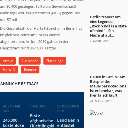
was
auf 80.400 gestiegen, teilte die Gewerkschacft
in
Nahrung-Genuss-Gaststätten (NGG) gegenüber
Berlin
Berlin trauert um
der
BZ
mit.
wichtig
eine Legende:
„Rock’n’Roll is a state
ist.
Die Gesamtzahl der Hartz I-Bezieher in Berlin hat
of mind“ – Ein
Themen
im gleichen Zeitraum um ein Viertel
Nachruf auf...
aus
abgenommen. Im Juni 2019 gab es in der
7. APRIL 2026
Wirtschaft,
Hauptstadt rund 347.400 Hartzer.
Politik,
Kultur,
Armut
Ausländer
Flüchtlinge
Kirche,
Gesundheit,
Hartz IV
Rentner
Sport
Bauen in Berlin? Am
und
Beispiel des
ÄHNLICHE BEITRÄGE
Mauerpark-Stadions
Lebensart.
ist erkennbar, was
Es
hier falsch läuft
kommen
24. MÄRZ 2026
Menschen
24. JANUAR
4. MAI 2020
19. DEZEMBER
zu
2021
2019
Erste
Wort,
240.000
Land Berlin
afghanische
die
kostenlose
entlastet
Flüchtlingskinder