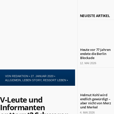
Politik
Leben
Kultur
NEUESTE ARTIKEL
Gesundheit
Sport
Glauben
NÜTZLICHE
INFORMATIONEN
Heute vor 77 Jahren
endete die Berlin
Kontakt
Blockade
Impressum
12. MAI 2026
Datenschutz
VON
REDAKTION
• 27. JANUAR 2020 •
ZAHLEN
ALLGEMEIN
,
LEBEN STORY
,
RESSORT LEBEN
•
&
FAKTEN
Helmut Kohl wird
V-Leute und
endlich gewürdigt –
DAS
aber nicht von Merz
IST
Informanten
BERLIN.JETZT
und Merkel
4. MAI 2026