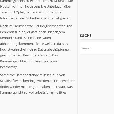
Kammergerichts zu exfiltrieren“. Zu Deutsch: Die
etwas
zu
Hacker konnten hoch sensible Unterlagen über
sagen
Täter und Opfer, verdeckte Ermittler oder
haben.
Informanten der Sicherheitsbehören abgreifen.
Wir
Noch im Herbst hatte Berlins Justizsenator Dirk
stoßen
Behrendt (Grüne) erklärt, nach „bisherigem
Themen
SUCHE
Kenntnisstand“ seien keine Daten
an,
über
abhandengekommen. Heute weiß er, dass es
die
hochstwahrscheinlich zu Datenabschöpfungen
es
gekommen ist. Besonders brisant: Das
sich
Kammergericht ist mit Terrorprozessen
nachzudenken
beschäftigt.
lohnt.
Sämtliche Datenbestände müssen nun von
Schadsoftware bereinigt werden, der Briefverkehr
findet wieder mit der guten alten Post statt. Das
Kammergericht sei voll arbeitsfähig, heißt es.