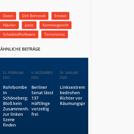
Daten
Dirk Behrendt
Emotet
HJacker
Justiz
Kammergericht
Schadstoffsoftware
Terrorismus
ÄHNLICHE BEITRÄGE
13. FEBRUAR
9. DEZEMBER
29. JANUAR
2021
2020
2020
Rohrbombe
Berliner
Linksextremisten
in
Senat lässt
bedrohen
Schöneberg:
137
Richter vor
Bloß kein
Häftlinge
Räumungsprozess
Zusammenhang
vorzeitig
zur linken
frei
Szene
finden