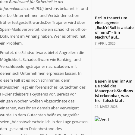
dem
Bundesamt für Sicherheit in der
was
Informationstechnik (BSI)
bestens bekannt ist und
in
der bei Unternehmen und Verbänden schon
Berlin
Berlin trauert um
wichtig
früher festgestellt wurde.Der Trojaner wird über
eine Legende:
„Rock’n’Roll is a state
ist.
Spam-Mails verbreitet, die ein schädliches office-
of mind“ – Ein
Themen
Dokument im Anhang haben. Wer es öffnet, hat
Nachruf auf...
aus
ein Problem.
7. APRIL 2026
Wirtschaft,
Emotet, die Schdsoftware, bietet Angreifern die
Politik,
Möglichkeit, Schadsoftware wie Banking- und
Kultur,
Kirche,
Verschlüsselungstrojaner nachzuladen, mit
Gesundheit,
denen sich Unternehmen erpressen lassen. In
Sport
diesem Fall ist es noch schlimmer, denn
Bauen in Berlin? Am
und
Beispiel des
inzwischen liegt ein forensisches Gutachten des
Mauerpark-Stadions
Lebensart.
IT-Dienstleisters T-Systems vor. Bereits vor
ist erkennbar, was
Es
hier falsch läuft
einigen Wochen wollten Abgeordnete das
kommen
24. MÄRZ 2026
einsahen, was ihnen damals aber verweigert
Menschen
wurde. In dem Gutachten heißt es, Angreifer
zu
seien „höchstwahrscheinlich in der Lage gewesen,
Wort,
den „gesamten Datenbestand des
die