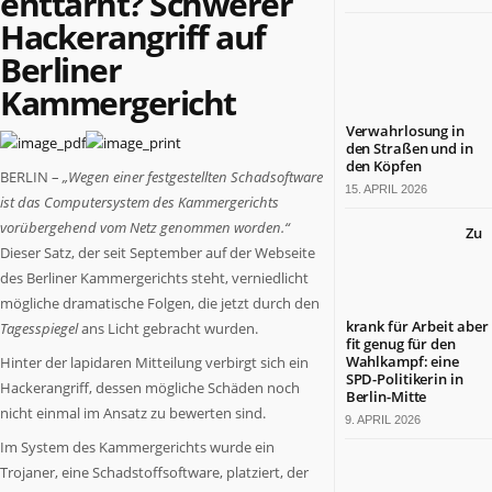
enttarnt? Schwerer
Berlin
Hackerangriff auf
ist
Berliner
ein
großartiges
Kammergericht
Land.
Verwahrlosung in
Tradition
den Straßen und in
und
den Köpfen
BERLIN –
„Wegen einer festgestellten Schadsoftware
Fortschritt,
15. APRIL 2026
ist das Computersystem des Kammergerichts
Lebensfreude
und
vorübergehend vom Netz genommen worden.“
Zu
wirtschaftliche
Dieser Satz, der seit September auf der Webseite
Leistungsfähigkeit
des Berliner Kammergerichts steht, verniedlicht
sind
mögliche dramatische Folgen, die jetzt durch den
hier
krank für Arbeit aber
Tagesspiegel
ans Licht gebracht wurden.
eine
fit genug für den
Wahlkampf: eine
Hinter der lapidaren Mitteilung verbirgt sich ein
nahezu
SPD-Politikerin in
einzigartige
Hackerangriff, dessen mögliche Schäden noch
Berlin-Mitte
Symbiose
nicht einmal im Ansatz zu bewerten sind.
9. APRIL 2026
eingegangen.
Im System des Kammergerichts wurde ein
BERLIN.jetzt
Trojaner, eine Schadstoffsoftware, platziert, der
berichtet,