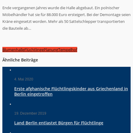
Ende vergangenen Jahres wurde die Halle abgebaut. Ein polnischer
Möbelhändler hat sie für 88.000 Euro ersteigert. Bei der Demontage seien
Kräne eingesetzt worden. Mehr als 50 Sattelschlepper transportierten
die Bauteile ab…
Blumenhalle
Flüchtlinge
Planung
Tempelhof
Ähnliche Beiträge
4. Mai 2020
Erste afghanische Flüchtlingskinder aus Griechenland in
Berlin eingetroffen
19. Dezember 2019
Land Berlin entlastet Bürgen für Flüchtlinge